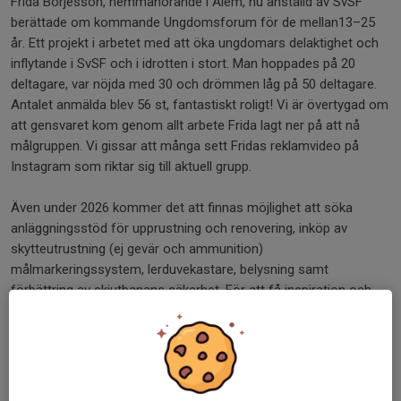
Frida Börjesson, hemmahörande i Ålem, nu anställd av SvSF
berättade om kommande Ungdomsforum för de mellan13–25
år. Ett projekt i arbetet med att öka ungdomars delaktighet och
inflytande i SvSF och i idrotten i stort. Man hoppades på 20
deltagare, var nöjda med 30 och drömmen låg på 50 deltagare.
Antalet anmälda blev 56 st, fantastiskt roligt! Vi är övertygad om
att gensvaret kom genom allt arbete Frida lagt ner på att nå
målgruppen. Vi gissar att många sett Fridas reklamvideo på
Instagram som riktar sig till aktuell grupp.
Även under 2026 kommer det att finnas möjlighet att söka
anläggningsstöd för upprustning och renovering, inköp av
skytteutrustning (ej gevär och ammunition)
målmarkeringssystem, lerduvekastare, belysning samt
förbättring av skjutbanans säkerhet. För att få inspiration och
hitta goda exempel hänvisas föreningar till
platsforidrott.se
en
samlingsplats för idrottsanläggningar och idrottsmiljöer hos RF.
Johan Carlsson, avgår som förbundsordförande. Han känner sig
trygg att lämna över till Lennart Carlsson som från och med nu