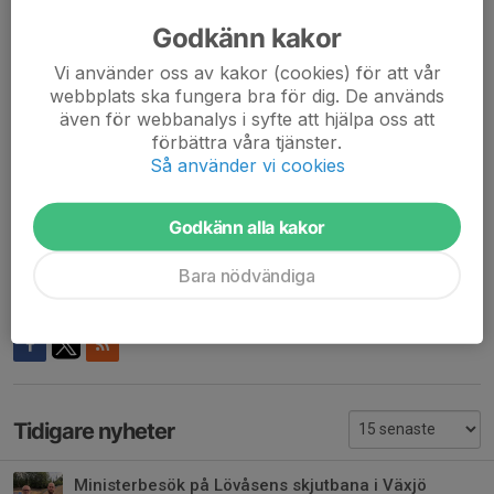
är förbundsordförande. Utöver ny ordförande invaldes tre nya
Godkänn kakor
ledamöter, Sara Nordgren, Johan Berken och Janne Pettersson.
Alla med stor erfarenhet från styrelsearbete.
Vi använder oss av kakor (cookies) för att vår
webbplats ska fungera bra för dig. De används
Mötet avslutades med prisutdelning och utdelning av
även för webbanalys i syfte att hjälpa oss att
förbättra våra tjänster.
förtjänstmedaljer, där vår tidigare ordförande Dan Eriksson fick
Så använder vi cookies
förtjänstmedalj i guld, Patrik Hjortskull hemmahörande i Söraby
och Kattis Andersson, Älmhult fick förtjänstmedalj i silver.
Godkänn alla kakor
Mer att läsa om förbundsmötet finns på Svenska
Skyttesportförbundets hemsida.
Bara nödvändiga
Dela nyhet
Tidigare nyheter
Ministerbesök på Lövåsens skjutbana i Växjö