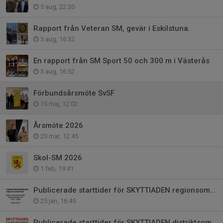
5 aug, 22:20
Rapport från Veteran SM, gevär i Eskilstuna.
5 aug, 16:32
En rapport från SM Sport 50 och 300 m i Västerås
3 aug, 16:52
Förbundsårsmöte SvSF
15 maj, 12:02
Årsmöte 2026
20 mar, 12:45
Skol-SM 2026
1 feb, 19:41
Publicerade starttider för SKYTTIADEN regionsomg i Sjöbo 7 februari.
25 jan, 16:45
Publicerade starttider för SKYTTIADEN distriktsomg hittas nu i SkytteTA