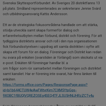
Svenska Skyttesportförbundet. Av Sveriges 20 distriktfanns 13
på plats. Småland representerades av sekreterare Jennie Svärd
och utbildningsansvarig Kattis Andersson.
Ett av de strategiska fokusområdena handlade om att stärka,
stödja utveckla samt skapa formerför dialog och
erfarenhetsutbyten mellan förbund, distrikt och förening. För att
tydliggöra distriktets ansvar och roll i den nya organisationen
fick förbundsstyrelsen i uppdrag att samla distrikten i syfte att
skapa ett forum för en dialog. Föreningar och Distrikt kan redan
nu svara på enkäten (svarstiden är förlängd) som skickats ut via
e-post. Enkäten till föreningar handlar bl. a
om frågor som rör samarbetet mellan föreningen och distriktet
samt kansliet. Har er förening inte svarat, här finns länken till
enkäten.
https://forms.office.com/Pages/ResponsePage.aspx?
id=bi1b644CTUW4eAwFWtvrKjm7CXM5YtpGqs-
9XOBC1fBUQlVQREZOSEg4SEQ4TFJLSU5HNlJHRzZCTy4u