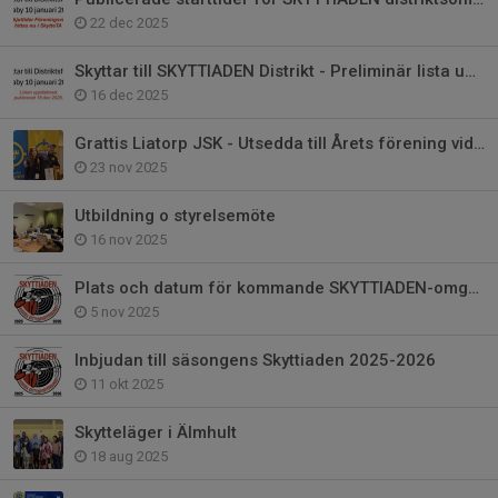
22 dec 2025
Skyttar till SKYTTIADEN Distrikt - Preliminär lista uppd 16 dec.
16 dec 2025
Grattis Liatorp JSK - Utsedda till Årets förening vid Skytteforum 2025
23 nov 2025
Utbildning o styrelsemöte
16 nov 2025
Plats och datum för kommande SKYTTIADEN-omgångar.
5 nov 2025
Inbjudan till säsongens Skyttiaden 2025-2026
11 okt 2025
Skytteläger i Älmhult
18 aug 2025