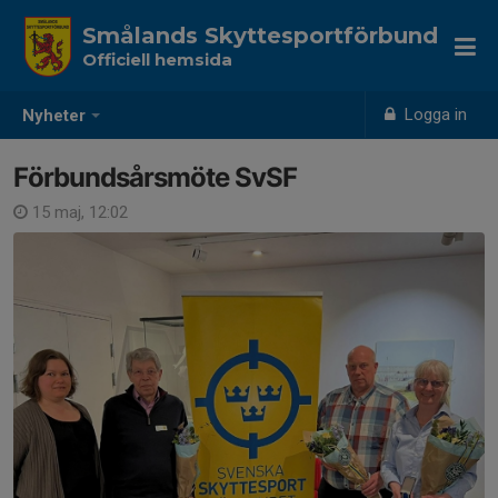
Smålands Skyttesportförbund
Officiell hemsida
Logga in
Nyheter
Förbundsårsmöte SvSF
15 maj, 12:02